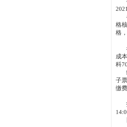
202
格
格
成本
科7
子
缴
14: