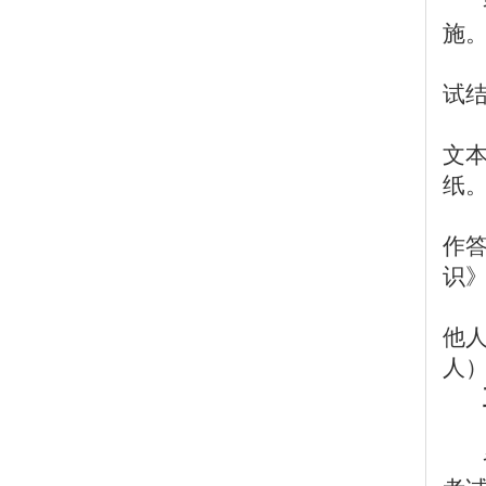
施
试
文
纸
作
识》
他
人