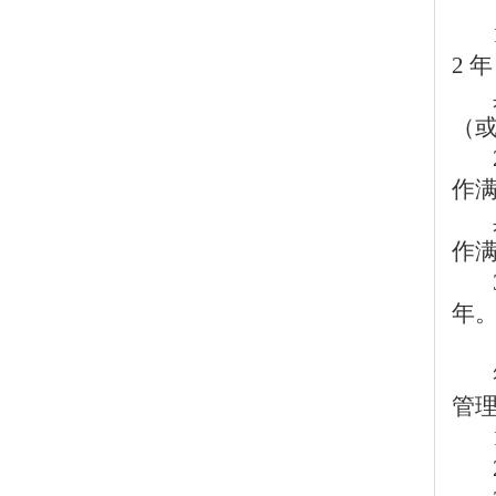
2 
（或
作满
作满
年
管