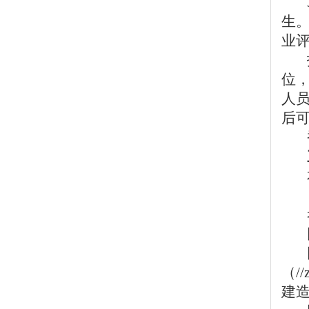
生
业评
位，
人
后
（/
建