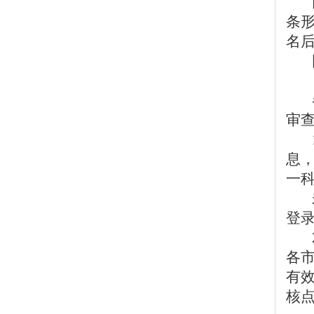
条
名
审
息，
一
登
各
有
核