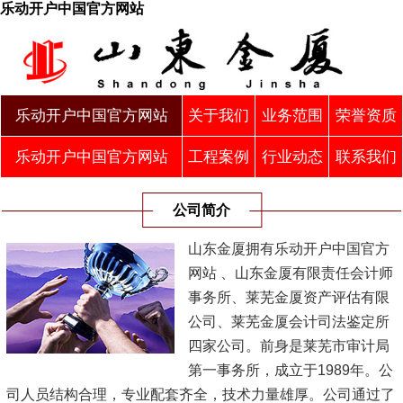
乐动开户中国官方网站
乐动开户中国官方网站
关于我们
业务范围
荣誉资质
乐动开户中国官方网站
工程案例
行业动态
联系我们
公司简介
山东金厦拥有乐动开户中国官方
网站 、山东金厦有限责任会计师
事务所、莱芜金厦资产评估有限
公司、莱芜金厦会计司法鉴定所
四家公司。前身是莱芜市审计局
第一事务所，成立于1989年。公
司人员结构合理，专业配套齐全，技术力量雄厚。公司通过了