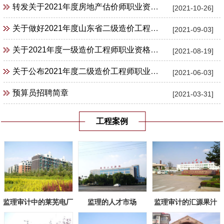
转发关于2021年度房地产估价师职业资格考试考务工作有关问题的通知
[2021-10-26]
关于做好2021年度山东省二级造价工程师职业资格考试有关工作的通知
[2021-09-03]
关于2021年度一级造价工程师职业资格考试考务工作有关问题的通知
[2021-08-19]
关于公布2021年度二级造价工程师职业资格考试时间的通知
[2021-06-03]
预算员招聘简章
[2021-03-31]
工程案例
监理审计中的莱芜电厂
监理的人才市场
监理审计的汇源果汁
宿舍