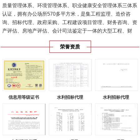
质量管理体系、环境管理体系、职业健康安全管理体系三体系
认证，拥有办公场所570多平方米，是集工程监理、造价咨
询、招标代理、政府采购、工程建设项目管理、财务咨询、资
产评估、房地产评估、会计司法鉴定于一体的大型工程、财
务、司法鉴定类服务性企业。
荣誉资质
乐动开户中国官方网站 成立于1998年，注册资金300万元，
拥有工程建设监理资质、...
[查看详情]
信息用等级证书
水利招标代理
水利招标代理