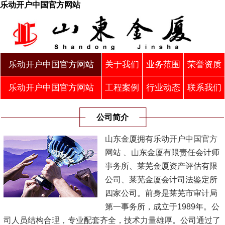
乐动开户中国官方网站
乐动开户中国官方网站
关于我们
业务范围
荣誉资质
乐动开户中国官方网站
工程案例
行业动态
联系我们
公司简介
山东金厦拥有乐动开户中国官方
网站 、山东金厦有限责任会计师
事务所、莱芜金厦资产评估有限
公司、莱芜金厦会计司法鉴定所
四家公司。前身是莱芜市审计局
第一事务所，成立于1989年。公
司人员结构合理，专业配套齐全，技术力量雄厚。公司通过了