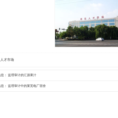
人才市场
信息：
监理审计的汇源果汁
信息：
监理审计中的莱芜电厂宿舍