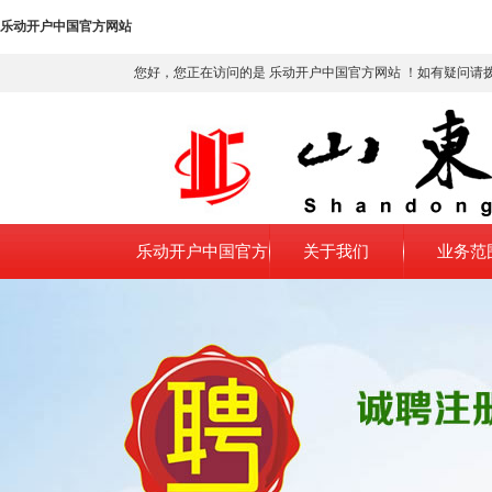
乐动开户中国官方网站
您好，您正在访问的是 乐动开户中国官方网站 ！如有疑问请
乐动开户中国官方
关于我们
业务范
网站