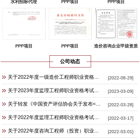
水利招标代理
PPP项目
PPP项目
PPP项目
PPP项目
造价咨询企业甲级资质
公司动态
关于2022年度一级造价工程师职业资格考试考务工作有关问题的通知
[2022-08-29]
关于2023年度监理工程师职业资格考试考务工作有关问题的通知
[2023-03-09]
关于转发《中国资产评估协会关于发布<2022年资产评估师职业资格全国统一考试报名简章>的公告》的通知
[2022-03-28]
关于2022年度监理工程师职业资格考试考务工作有关问题的通知
[2022-03-17]
关于2022年度咨询工程师（投资）职业资格考试考务工作有关问题的通知
[2022-03-01]