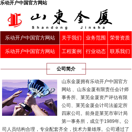
乐动开户中国官方网站
乐动开户中国官方网站
关于我们
业务范围
荣誉资质
乐动开户中国官方网站
工程案例
行业动态
联系我们
公司简介
山东金厦拥有乐动开户中国官方
网站 、山东金厦有限责任会计师
事务所、莱芜金厦资产评估有限
公司、莱芜金厦会计司法鉴定所
四家公司。前身是莱芜市审计局
第一事务所，成立于1989年。公
司人员结构合理，专业配套齐全，技术力量雄厚。公司通过了