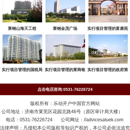
莱钢山海天工程
莱钢金茂广场
实行项目管理的富康苑
小区
实行项目管理的国税局
实行项目管理的莱商银
实行项目管理的政府第
宿舍及高新...
行办公楼
六生活区
点击电话咨询:0531-76226724
版权所有：乐动开户中国官方网站
公司地址：济南市莱芜区花园北路46号（原区审计局大楼）
电话：0531-76226724 公司网址：//advicesatuek.com
法律声明：凡侵犯本公司版权等知识产权的，本公司必依法追究