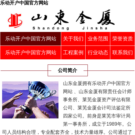
乐动开户中国官方网站
乐动开户中国官方网站
关于我们
业务范围
荣誉资质
乐动开户中国官方网站
工程案例
行业动态
联系我们
公司简介
山东金厦拥有乐动开户中国官方
网站 、山东金厦有限责任会计师
事务所、莱芜金厦资产评估有限
公司、莱芜金厦会计司法鉴定所
四家公司。前身是莱芜市审计局
第一事务所，成立于1989年。公
司人员结构合理，专业配套齐全，技术力量雄厚。公司通过了