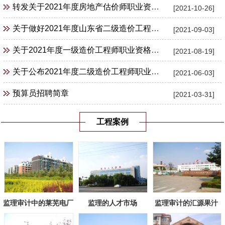
转发关于2021年度房地产估价师职业资格考试考务工作有关问题的通知
[2021-10-26]
关于做好2021年度山东省二级造价工程师职业资格考试有关工作的通知
[2021-09-03]
关于2021年度一级造价工程师职业资格考试考务工作有关问题的通知
[2021-08-19]
关于公布2021年度二级造价工程师职业资格考试时间的通知
[2021-06-03]
预算员招聘简章
[2021-03-31]
工程案例
监理审计中的莱芜电厂
监理的人才市场
监理审计的汇源果汁
宿舍