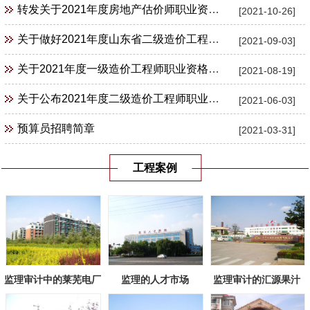
转发关于2021年度房地产估价师职业资格考试考务工作有关问题的通知
[2021-10-26]
关于做好2021年度山东省二级造价工程师职业资格考试有关工作的通知
[2021-09-03]
关于2021年度一级造价工程师职业资格考试考务工作有关问题的通知
[2021-08-19]
关于公布2021年度二级造价工程师职业资格考试时间的通知
[2021-06-03]
预算员招聘简章
[2021-03-31]
工程案例
监理审计中的莱芜电厂
监理的人才市场
监理审计的汇源果汁
宿舍