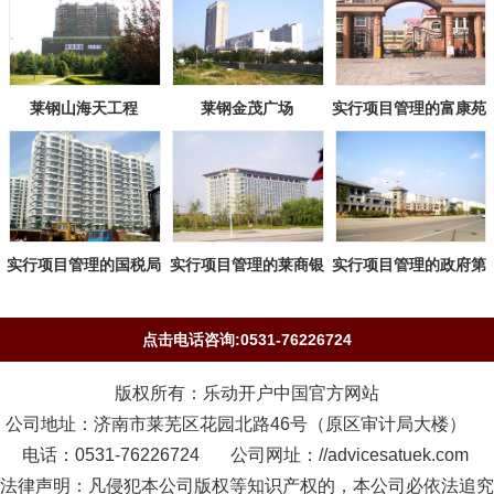
莱钢山海天工程
莱钢金茂广场
实行项目管理的富康苑
小区
实行项目管理的国税局
实行项目管理的莱商银
实行项目管理的政府第
宿舍及高新...
行办公楼
六生活区
点击电话咨询:0531-76226724
版权所有：乐动开户中国官方网站
公司地址：济南市莱芜区花园北路46号（原区审计局大楼）
电话：0531-76226724 公司网址：//advicesatuek.com
法律声明：凡侵犯本公司版权等知识产权的，本公司必依法追究