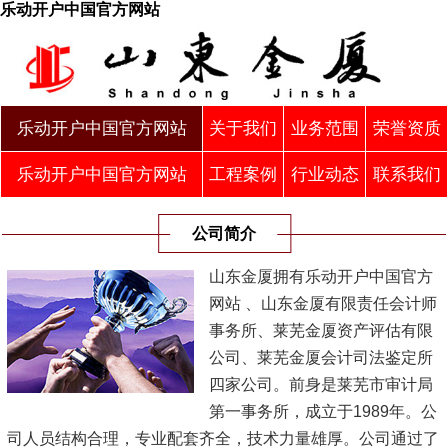
乐动开户中国官方网站
乐动开户中国官方网站
关于我们
业务范围
荣誉资质
乐动开户中国官方网站
工程案例
行业动态
联系我们
公司简介
山东金厦拥有乐动开户中国官方
网站 、山东金厦有限责任会计师
事务所、莱芜金厦资产评估有限
公司、莱芜金厦会计司法鉴定所
四家公司。前身是莱芜市审计局
第一事务所，成立于1989年。公
司人员结构合理，专业配套齐全，技术力量雄厚。公司通过了