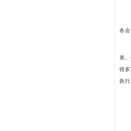
各会
束。
很多
执行