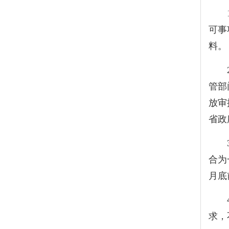
可事
料。
管部
放审
省政
合为
月底
求，