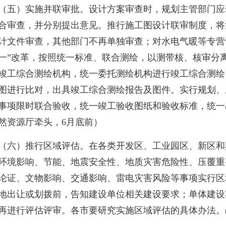
）实施并联审批。设计方案审查时，规划主管部门应
合审查，并分别提出意见。推行施工图设计联审制度，将
计文件审查，其他部门不再单独审查；对水电气暖等专营
一
”
改革，按照统一标准、联合测绘，以测带核、核审分
竣工综合测绘机构，统一委托测绘机构进行竣工综合测绘
图进行比对，出具竣工综合测绘报告及图件。实行规划、
事项限时联合验收，统一竣工验收图纸和验收标准，统一
然资源厅牵头，
6
月底前）
）推行区域评估。在各类开发区、工业园区、新区和
环境影响、节能、地震安全性、地质灾害危险性、压覆重
论证、文物影响、交通影响、雷电灾害风险等事项实行区
地出让或划拨前，告知建设单位相关建设要求；单体建设
再进行评估评审。各市要研究实施区域评估的具体办法。