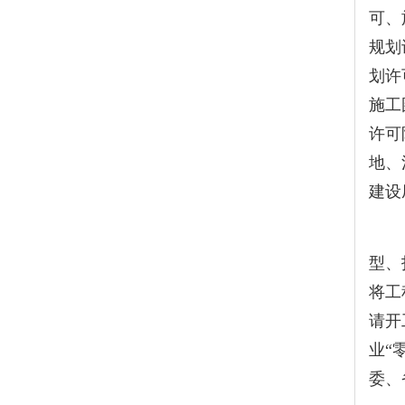
可、
规划
划许
施工
许可
地、
建设
（四
型、
将工
请开
业
“
委、